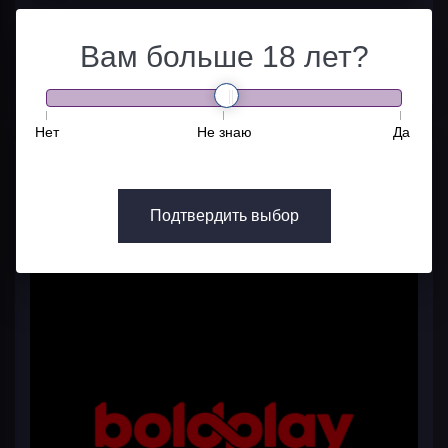
Вам больше 18 лет?
Максимальное умножение
Прогрессивный джекпот
Нет
Не знаю
Да
Подтвердить выбор