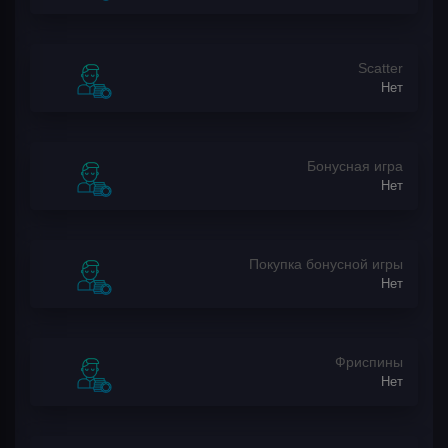
Scatter
Нет
Бонусная игра
Нет
Покупка бонусной игры
Нет
Фриспины
Нет