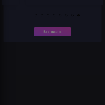
Все казино