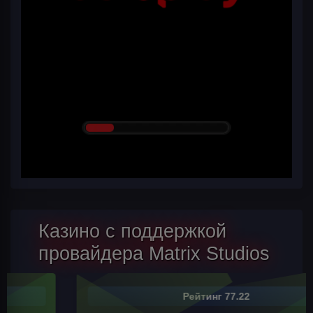
Казино с поддержкой
провайдера Matrix Studios
Рейтинг 77.22