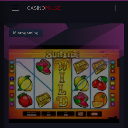
CASINO
PULSE
Microgaming