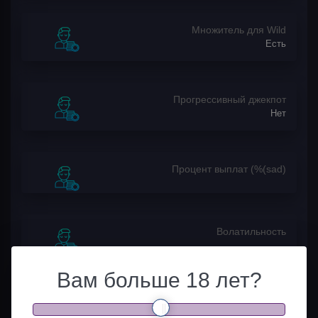
Множитель для Wild
Есть
Прогрессивный джекпот
Нет
Процент выплат (%(sad)
Волатильность
Вам больше 18 лет?
Максимальное умножение
100:1