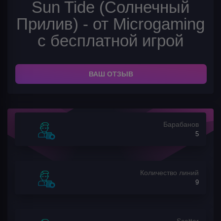
Sun Tide (Солнечный
Прилив) - от Microgaming
с бесплатной игрой
ВАШ ОТЗЫВ
Барабанов
5
Количество линий
9