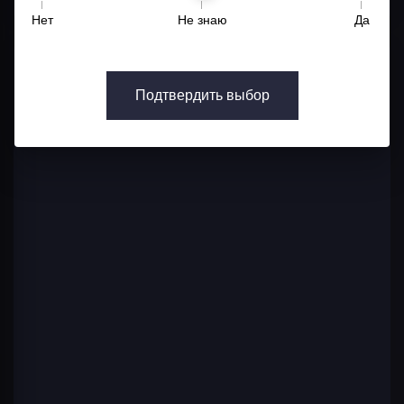
Нет
Не знаю
Да
Подтвердить выбор