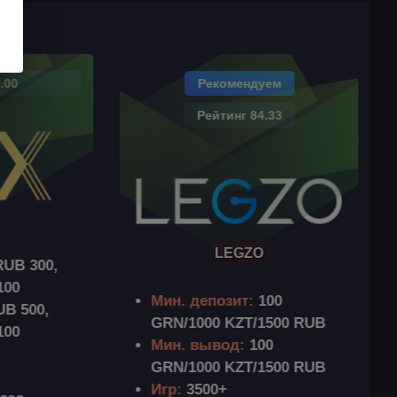
уем
Рейтинг 82.50
ТОП казино
4.33
Kent
O
Мин. депозит:
10 EUR / 10
USD
100
Мин. вывод:
10 EUR / 10
1500 RUB
USD
00
Игр:
3000+
1500 RUB
Support:
24/7