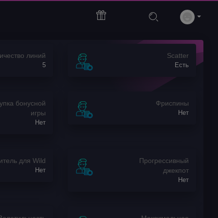
ичество линий
Scatter
5
Есть
упка бонусной
Фриспины
Нет
игры
Нет
тель для Wild
Прогрессивный
Нет
джекпот
Нет