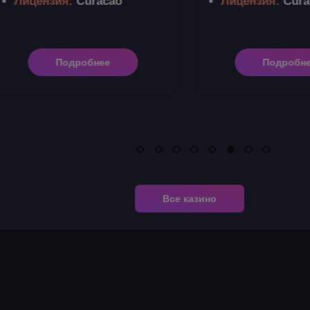
Лицензия:
Curacao
Support:
24/7
Лицензия:
Cur
Подробнее
Подробн
Все казино