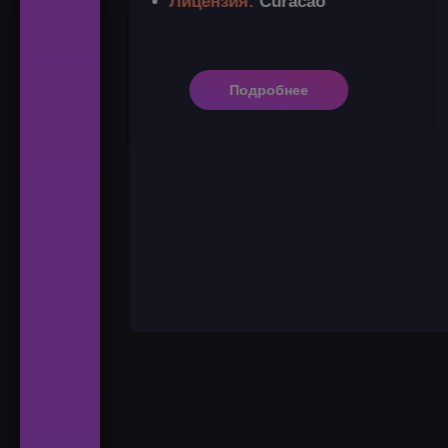
acao
Лицензия:
Curacao
ее
Подробнее
1
2
3
4
5
6
7
8