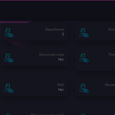
Барабанов
Кол
5
Бонусная игра
Пок
Нет
Wild
Множи
Нет