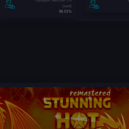
Процент выплат (%
(sad)
96.01%