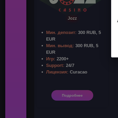
ino
Jozz
300 RUB
Мин. депозит:
300 RUB, 5
00 RUB
EUR
Мин. вывод:
300 RUB, 5
EUR
acao
Игр:
2200+
Support:
24/7
Лицензия:
Curacao
ее
Подробнее