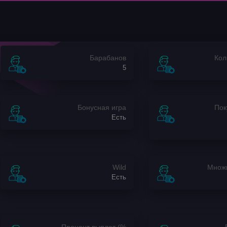
Барабанов
Кол
5
Бонусная игра
Пок
Есть
Wild
Множи
Есть