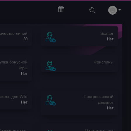
ичество линий
Scatter
30
Нет
упка бонусной
Фриспины
игры
Нет
тель для Wild
Прогрессивный
Нет
джекпот
Нет