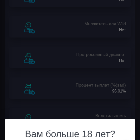
Множитель для Wild
Нет
Прогрессивный джекпот
Нет
Процент выплат (%(sad)
96.01%
Волатильность
Средняя
Вам больше 18 лет?