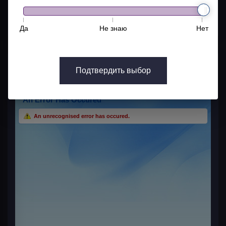
Максимальное умножение
500:1
Да
Не знаю
Нет
Подтвердить выбор