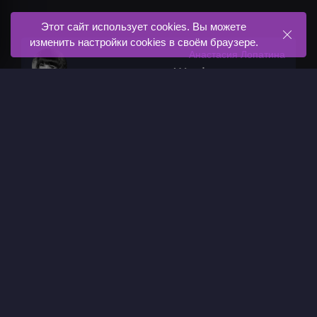
Этот сайт использует cookies. Вы можете
изменить настройки cookies в своём браузере.
Анастасия Лопатина
Шеф-редактор
Подписаться:
ГЛАВНАЯ
ЭКСКЛЮЗИВНЫЕ БОНУСЫ
КАТАЛОГ КАЗИНО
КАТАЛОГ ИГРОВЫХ АВТОМАТОВ
КАТАЛОГ БОНУСОВ
ТУРНИРЫ
СТАТЬИ
КОНТАКТЫ
РЕДАКЦИЯ
ОТЗЫВЫ
КАРТА САЙТА
©
2026 Casino
Pulse