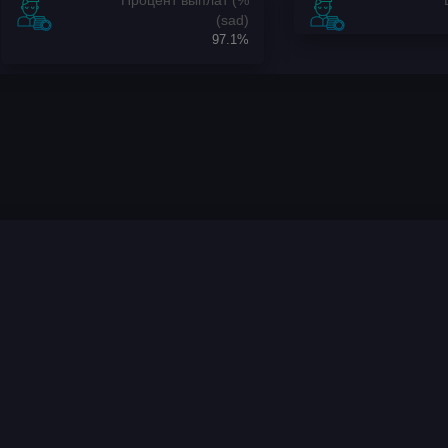
Процент выплат (%
(sad)
97.1%