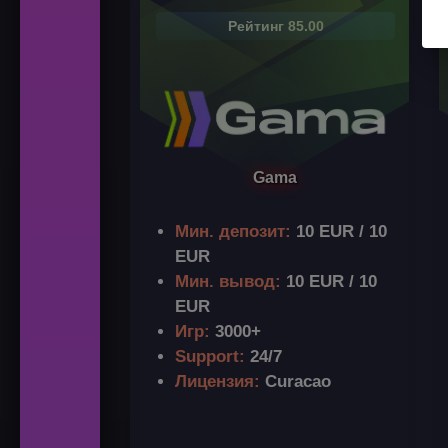
5.00
Рейтинг 85.00
Gama
300
Мин. депозит:
10 EUR / 10
100 UAH
EUR
00
Мин. вывод:
10 EUR / 10
100 UAH
EUR
Игр:
3000+
Support:
24/7
acao
Лицензия:
Curacao