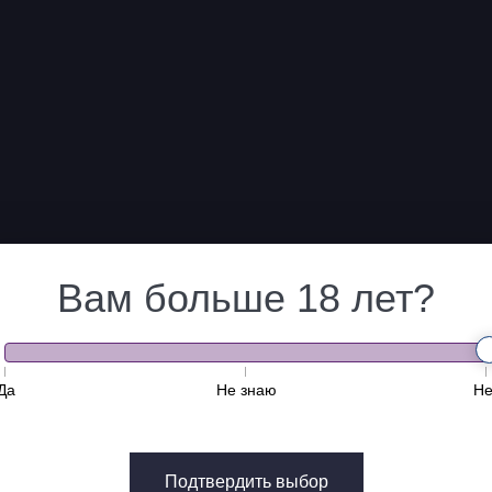
Вам больше 18 лет?
Да
Не знаю
Не
 провайдера BGaming
Подтвердить выбор