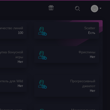
ичество линий
Scatter
100
Есть
упка бонусной
Фриспины
Нет
игры
Нет
тель для Wild
Прогрессивный
Нет
джекпот
Нет