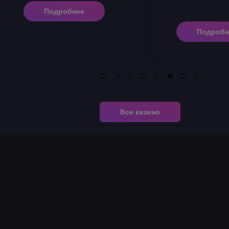
Подробнее
Подробн
Все казино