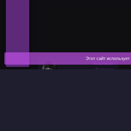
Этот сайт использует 
Анастасия
Лопатина
Шеф-
редактор
ГЛАВНАЯ
ЭКСКЛЮЗИВНЫЕ БОНУСЫ
КАТАЛОГ 
КАРТА САЙТА