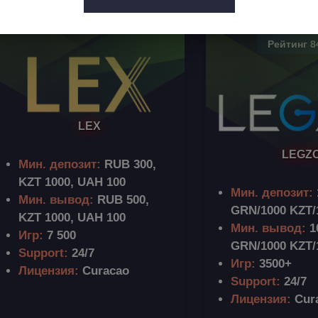
Рейтинг 85.00
Рекоменд
Рейтинг 8
LEX
LEGZ
Мин. депозит:
RUB 300,
KZT 1000, UAH 100
Мин. депозит:
Мин. вывод:
RUB 500,
GRN/1000 KZT/
KZT 1000, UAH 100
Мин. вывод:
1
Игр:
7 500
GRN/1000 KZT/
Support:
24/7
Игр:
3500+
Лицензия:
Curacao
Support:
24/7
Лицензия:
Cur