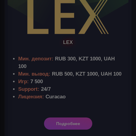
LEX
Мин. депозит:
RUB 300, KZT 1000, UAH
100
Мин. вывод:
RUB 500, KZT 1000, UAH 100
Игр:
7 500
Support:
24/7
Лицензия:
Curacao
Подробнее