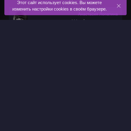
Этот сайт использует cookies. Вы можете
изменить настройки cookies в своём браузере.
Анастасия Лопатина
Шеф-редактор
Подписаться:
ГЛАВНАЯ
ЭКСКЛЮЗИВНЫЕ БОНУСЫ
КАТАЛОГ КАЗИНО
КАТАЛОГ ИГРОВЫХ АВТОМАТОВ
КАТАЛОГ БОНУСОВ
ТУРНИРЫ
СТАТЬИ
КОНТАКТЫ
РЕДАКЦИЯ
ОТЗЫВЫ
КАРТА САЙТА
©
2026 Casino
Pulse