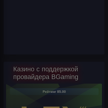
Казино с поддержкой
провайдера BGaming
Рейтинг 85.00