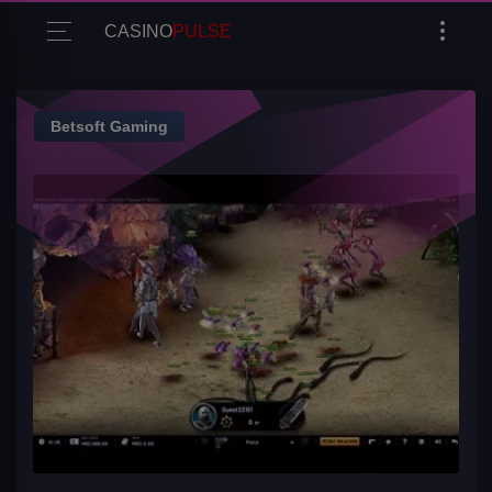
CASINO
PULSE
Betsoft Gaming