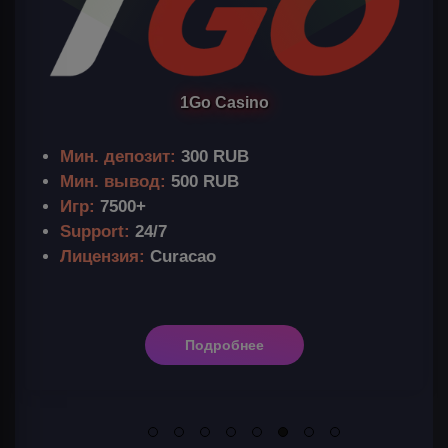
1Go Casino
Мин. депозит:
300 RUB
Мин. вывод:
500 RUB
Игр:
7500+
Support:
24/7
Лицензия:
Curacao
Подробнее