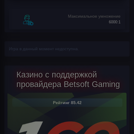
Максимальное умножение
6000:1
Игра в данный момент недоступна.
Казино с поддержкой
провайдера Betsoft Gaming
Рейтинг 85.42