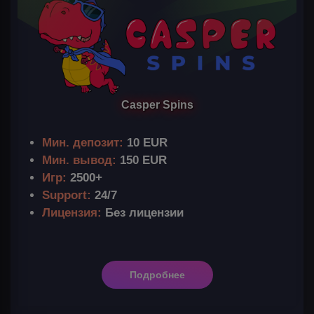
Casper Spins
Мин. депозит:
10 EUR
Мин. вывод:
150 EUR
Игр:
2500+
Support:
24/7
Лицензия:
Без лицензии
Подробнее