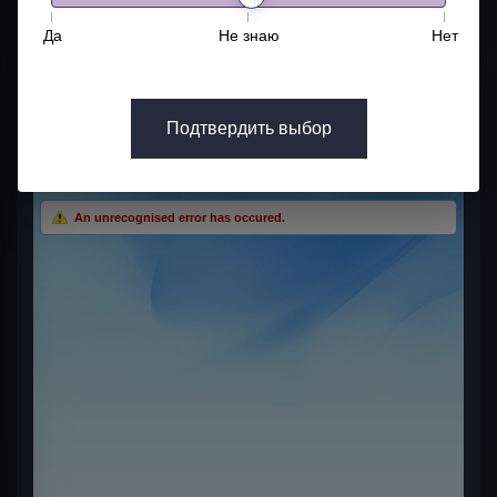
?
Да
Не знаю
Нет
Подтвердить выбор