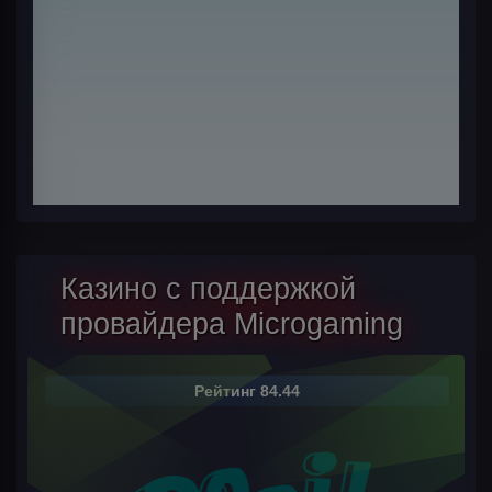
Казино с поддержкой
провайдера Microgaming
Рейтинг 84.44