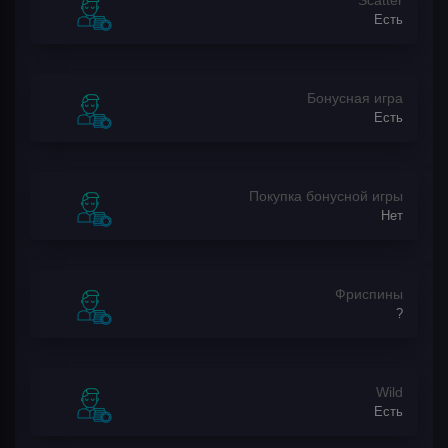
Scatter
Есть
Бонусная игра
Есть
Покупка бонусной игры
Нет
Фриспины
?
Wild
Есть