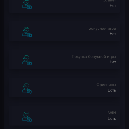
Scatter
Нет
Бонусная игра
Нет
Покупка бонусной игры
Нет
Фриспины
Есть
Wild
Есть