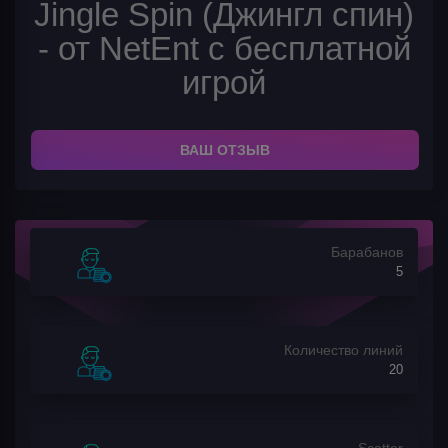
Jingle Spin (Джингл спин)
- от NetEnt с бесплатной
игрой
ВАШ ОТЗЫВ
Барабанов
5
Количество линий
20