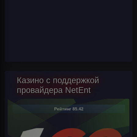
Казино с поддержкой
провайдера NetEnt
Рейтинг 85.42