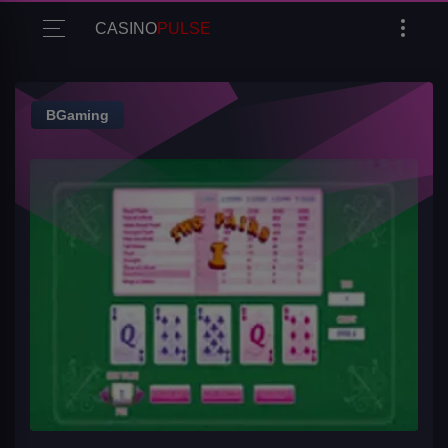
CASINO
PULSE
BGaming