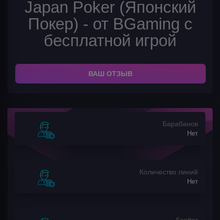
Japan Poker (Японский
Покер) - от BGaming с
бесплатной игрой
ВАШ ОТЗЫВ
Барабанов
Нет
Количество линий
Нет