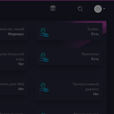
ичество линий
Scatter
Megaways
Есть
упка бонусной
Фриспины
Есть
игры
Нет
тель для Wild
Прогрессивный
Нет
джекпот
Нет