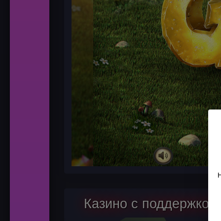
Казино с поддержкой 