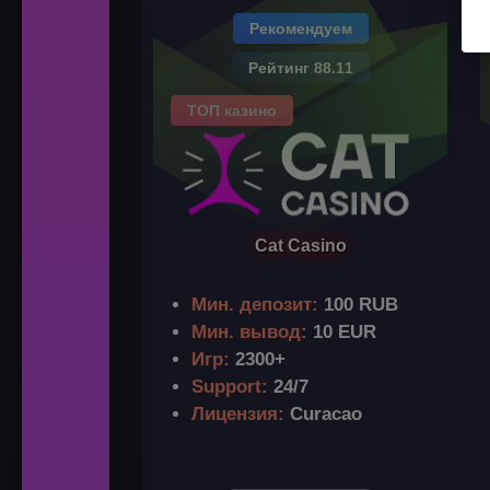
уем
Рейтинг 86.67
8.11
Daddy
ino
Мин. депозит:
10 EUR, 10
USD
100 RUB
Мин. вывод:
10 EUR, 10
0 EUR
USD
Игр:
5000+
Support:
24/7
acao
Лицензия:
Curacao