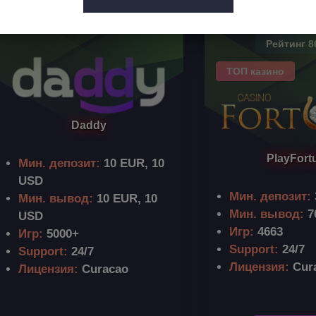
Рекомендуем
Рейтинг 8
Рейтинг 86.00
ТОП казино
1Go Cas
PlayFortuna
Мин. депозит:
Мин. вывод:
5
Мин. депозит:
350 RUB
Игр:
7500+
Мин. вывод:
700 RUB
Support:
24/7
Игр:
4663
Лицензия:
Cur
Support:
24/7
Лицензия:
Curacao
Подробн