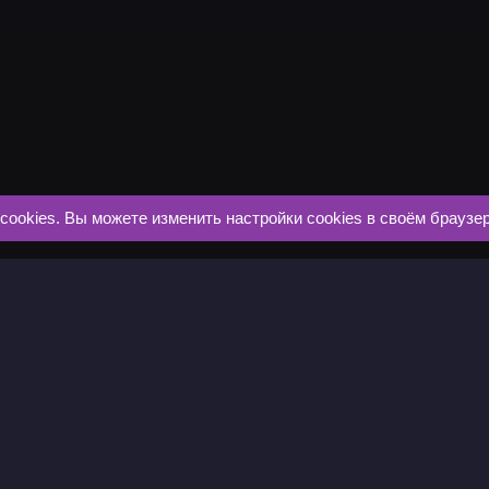
cookies. Вы можете изменить настройки cookies в своём браузер
КАЗИНО
КАТАЛОГ ИГРОВЫХ АВТОМАТОВ
КАТАЛОГ БОНУСОВ
ТУРН