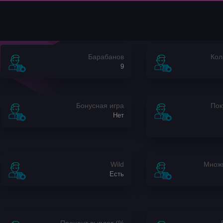
Барабанов
Кол
9
Бонусная игра
Пок
Нет
Wild
Множи
Есть