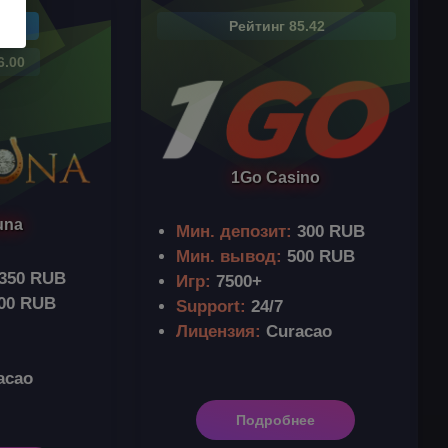
5.42
Рейтинг 85.00
ino
Monro
300 RUB
Мин. депозит:
300
00 RUB
RUB/1000 KZT/100 UAH
Мин. вывод:
500
RUB/1000 KZT/100 UAH
acao
Игр:
6 000 +
Support:
24/7
Лицензия:
Curacao
ее