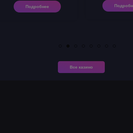
Подробнее
Все казино