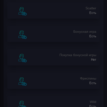
Scatter
Есть
Бонусная игра
Есть
Покупка бонусной игры
Нет
Фриспины
Есть
Wild
Есть