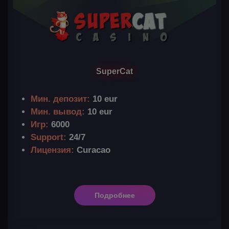
SuperCat
Мин. депозит:
10 eur
Мин. вывод:
10 eur
Игр:
6000
Support:
24/7
Лицензия:
Curacao
Подробнее