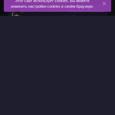
Этот сайт использует cookies. Вы можете
изменить настройки cookies в своём браузере.
Анастасия Лопатина
Шеф-редактор
Подписаться:
ГЛАВНАЯ
ЭКСКЛЮЗИВНЫЕ БОНУСЫ
КАТАЛОГ КАЗИНО
КАТАЛОГ ИГРОВЫХ АВТОМАТОВ
КАТАЛОГ БОНУСОВ
ТУРНИРЫ
СТАТЬИ
КОНТАКТЫ
РЕДАКЦИЯ
ОТЗЫВЫ
КАРТА САЙТА
©
2026 Casino
Pulse