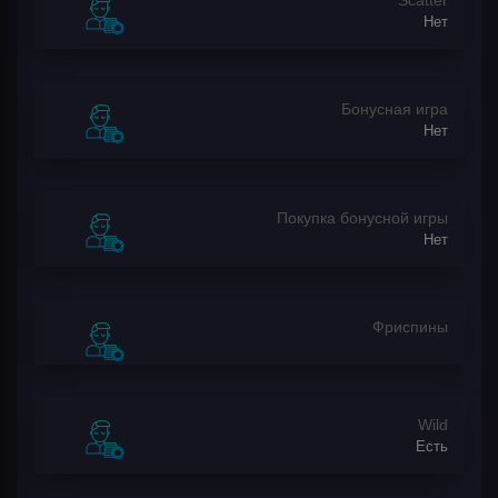
Scatter
Нет
Бонусная игра
Нет
Покупка бонусной игры
Нет
Фриспины
Wild
Есть