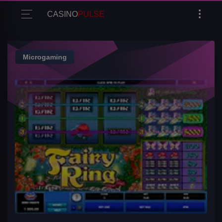
CASINO
PULSE
Microgaming