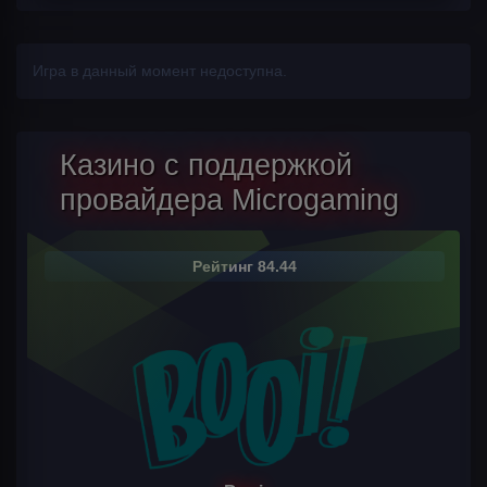
Игра в данный момент недоступна.
Казино с поддержкой
провайдера Microgaming
Рейтинг 84.44