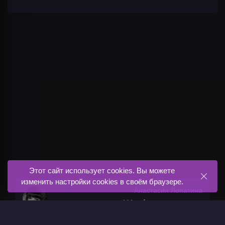
Этот сайт использует cookies. Вы можете
изменить настройки cookies в своём браузере.
Анастасия Лопатина
Шеф-редактор