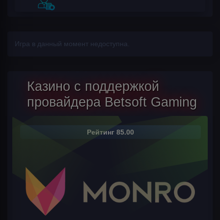
Игра в данный момент недоступна.
Казино с поддержкой
провайдера Betsoft Gaming
Рейтинг 85.00