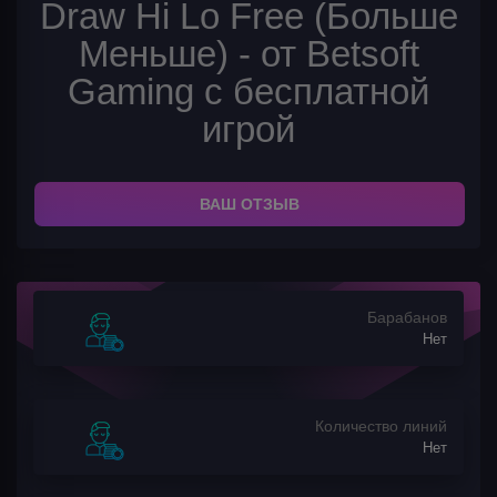
Draw Hi Lo Free (Больше
Меньше) - от Betsoft
Gaming с бесплатной
игрой
ВАШ ОТЗЫВ
Барабанов
Нет
Количество линий
Нет