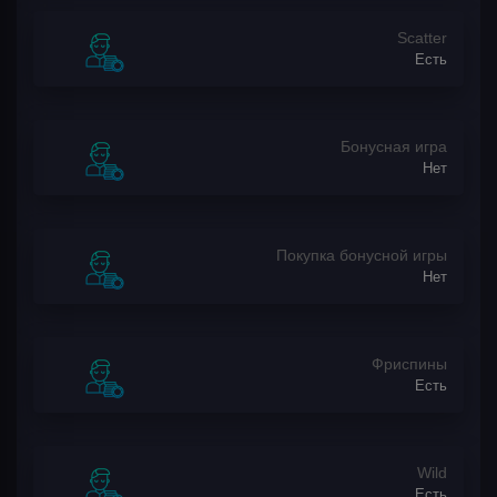
Scatter
Есть
Бонусная игра
Нет
Покупка бонусной игры
Нет
Фриспины
Есть
Wild
Есть