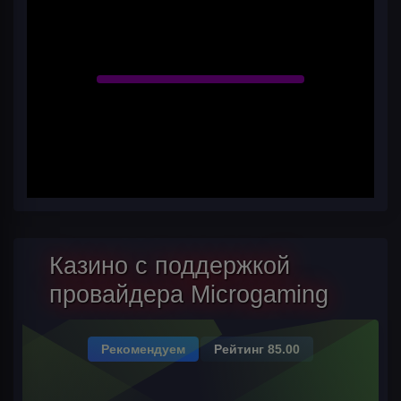
Казино с поддержкой
провайдера Microgaming
Рекомендуем
Рейтинг 85.00