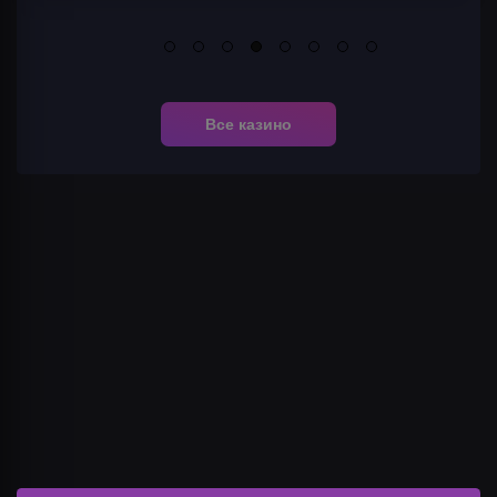
Все казино