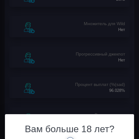
Множитель для Wild
Нет
Прогрессивный джекпот
Нет
Процент выплат (%(sad)
96.028%
Волатильность
Средняя
Вам больше 18 лет?