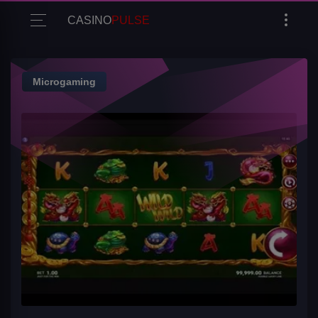
CASINO
PULSE
Microgaming