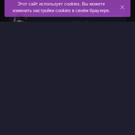
Этот сайт использует cookies. Вы можете
изменить настройки cookies в своём браузере.
Анастасия Лопатина
Шеф-редактор
Подписаться:
ГЛАВНАЯ
ЭКСКЛЮЗИВНЫЕ БОНУСЫ
КАТАЛОГ КАЗИНО
КАТАЛОГ ИГРОВЫХ АВТОМАТОВ
КАТАЛОГ БОНУСОВ
ТУРНИРЫ
СТАТЬИ
КОНТАКТЫ
РЕДАКЦИЯ
ОТЗЫВЫ
КАРТА САЙТА
©
2026 Casino
Pulse