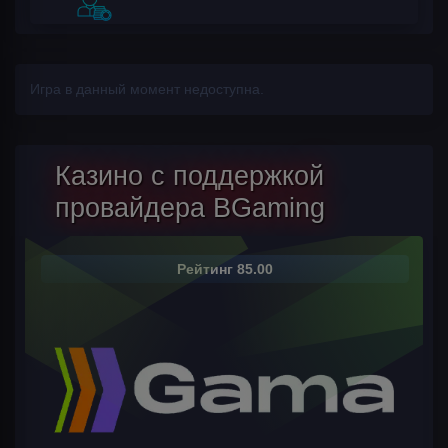
Игра в данный момент недоступна.
Казино с поддержкой
провайдера BGaming
Рейтинг 85.00