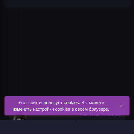
Этот сайт использует cookies. Вы можете
изменить настройки cookies в своём браузере.
Анастасия Лопатина
Шеф-редактор