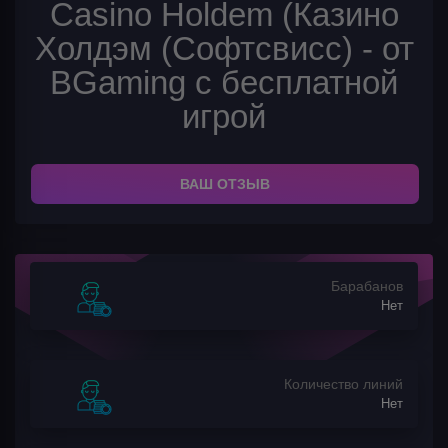
Casino Holdem (Казино
Холдэм (Софтсвисс) - от
BGaming с бесплатной
игрой
ВАШ ОТЗЫВ
Барабанов
Нет
Количество линий
Нет