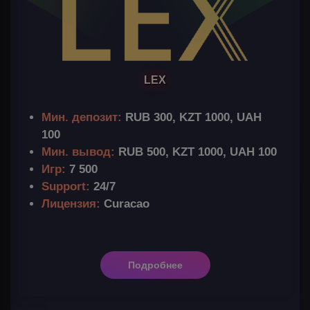
LEGZO
, KZT 1000, UAH
Мин. депозит:
100 GRN/1
RUB
 KZT 1000, UAH 100
Мин. вывод:
100 GRN/10
Игр:
3500+
Support:
24/7
Лицензия:
Curacao
ее
Подробнее