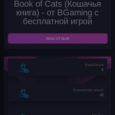
Book of Cats (Кошачья
книга) - от BGaming с
бесплатной игрой
ВАШ ОТЗЫВ
Барабанов
6
Количество линий
10