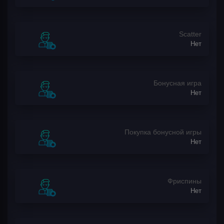
Scatter
Нет
Бонусная игра
Нет
Покупка бонусной игры
Нет
Фриспины
Нет