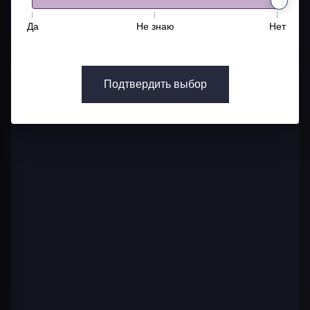
Максимальное умножение
9:1
Да
Не знаю
Нет
Подтвердить выбор