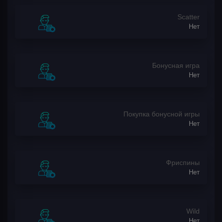
Scatter
Нет
Бонусная игра
Нет
Покупка бонусной игры
Нет
Фриспины
Нет
Wild
Нет