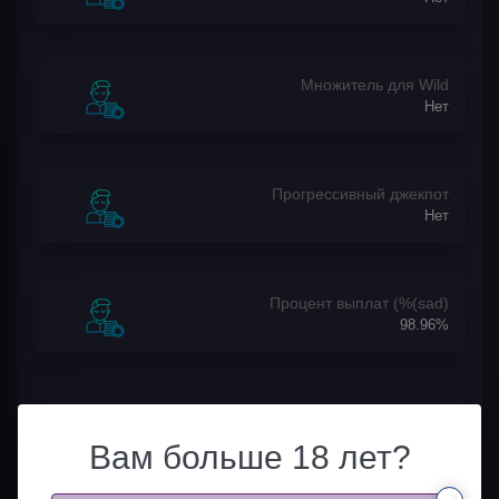
Множитель для Wild
Нет
Прогрессивный джекпот
Нет
Процент выплат (%(sad)
98.96%
Волатильность
Вам больше 18 лет?