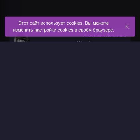
Этот сайт использует cookies. Вы можете
изменить настройки cookies в своём браузере.
Анастасия Лопатина
Шеф-редактор
Подписаться:
ГЛАВНАЯ
ЭКСКЛЮЗИВНЫЕ БОНУСЫ
КАТАЛОГ КАЗИНО
КАТАЛОГ ИГРОВЫХ АВТОМАТОВ
КАТАЛОГ БОНУСОВ
ТУРНИРЫ
СТАТЬИ
КОНТАКТЫ
РЕДАКЦИЯ
ОТЗЫВЫ
КАРТА САЙТА