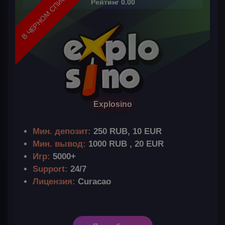
В ЧЕРНОМ СПИСКЕ!
Рейтинг 0.00
Explosino
Мин. депозит:
250 RUB, 10 EUR
Мин. вывод:
1000 RUB , 20 EUR
Игр:
5000+
Support:
24/7
Лицензия:
Curacao