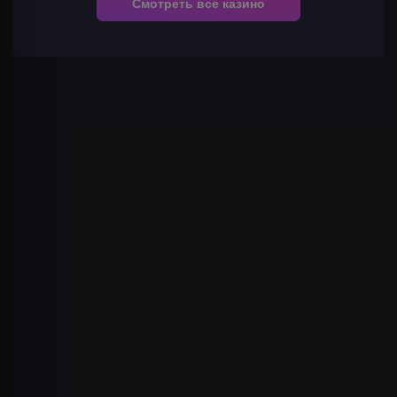
Смотреть все казино