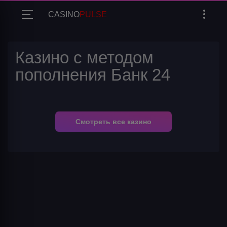
CASINO
PULSE
Казино с методом
пополнения Банк 24
Смотреть все казино